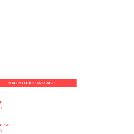
READ IN OTHER LANGUAGES
h
n
h
guese
n