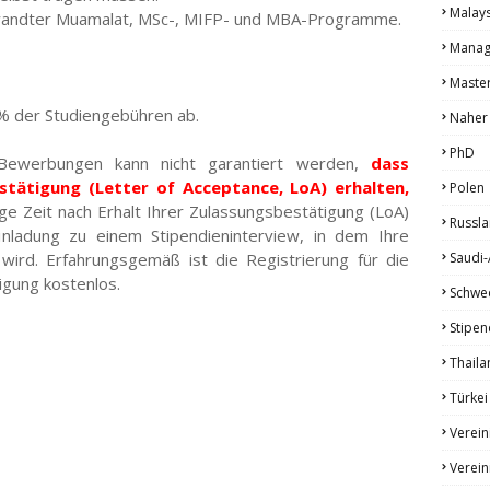
Malays
ewandter Muamalat, MSc-, MIFP- und MBA-Programme.
Manag
Maste
 % der Studiengebühren ab.
Naher
PhD
Bewerbungen kann nicht garantiert werden,
dass
stätigung (Letter of Acceptance, LoA) erhalten,
Polen
ge Zeit nach Erhalt Ihrer Zulassungsbestätigung (LoA)
Russl
inladung zu einem Stipendieninterview, in dem Ihre
 wird. Erfahrungsgemäß ist die Registrierung für die
Saudi-
igung kostenlos.
Schwe
Stipen
Thaila
Türkei
Verein
Verein