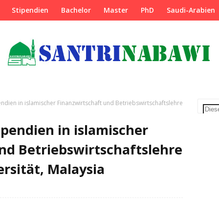
Stipendien
Bachelor
Master
PhD
Saudi-Arabien
ndien in islamischer Finanzwirtschaft und Betriebswirtschaftslehre
pendien in islamischer
nd Betriebswirtschaftslehre
rsität, Malaysia