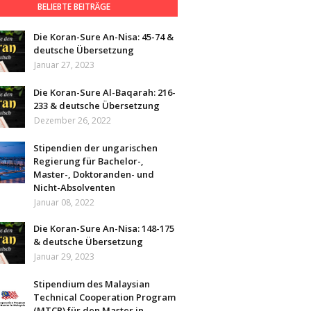
BELIEBTE BEITRÄGE
Die Koran-Sure An-Nisa: 45-74 &
deutsche Übersetzung
Januar 27, 2023
Die Koran-Sure Al-Baqarah: 216-
233 & deutsche Übersetzung
Dezember 26, 2022
Stipendien der ungarischen
Regierung für Bachelor-,
Master-, Doktoranden- und
Nicht-Absolventen
Januar 08, 2022
Die Koran-Sure An-Nisa: 148-175
& deutsche Übersetzung
Januar 29, 2023
Stipendium des Malaysian
Technical Cooperation Program
(MTCP) für den Master in