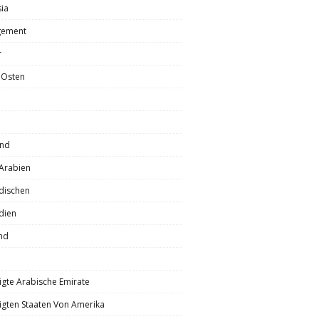
ia
ement
r
 Osten
and
Arabien
dischen
dien
nd
igte Arabische Emirate
igten Staaten Von Amerika