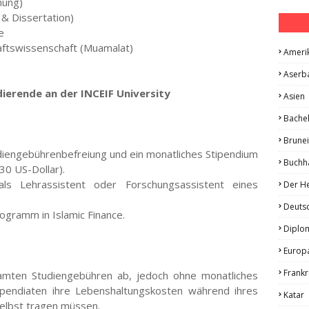
hung)
 & Dissertation)
e
aftswissenschaft (Muamalat)
Ameri
Aserb
dierende an der INCEIF University
Asien
Bache
Brune
diengebührenbefreiung und ein monatliches Stipendium
Buchh
30 US-Dollar).
 als Lehrassistent oder Forschungsassistent eines
Der He
Deuts
rogramm in Islamic Finance.
Diplo
Europ
Frankr
amten Studiengebühren ab, jedoch ohne monatliches
ipendiaten ihre Lebenshaltungskosten während ihres
Katar
selbst tragen müssen.