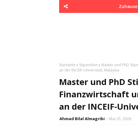
Zuhause
Startseite
Stipendien
Master und PhD Stipe
an der INCEIF-Universität, Malaysia
Master und PhD Sti
Finanzwirtschaft u
an der INCEIF-Unive
Ahmad Bilal Almagribi
Mai 25, 2026