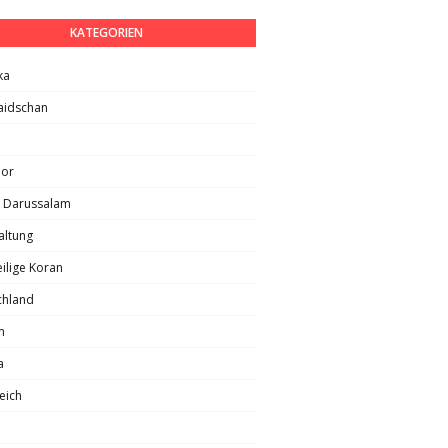
KATEGORIEN
ka
aidschan
lor
i Darussalam
altung
ilige Koran
chland
m
a
eich