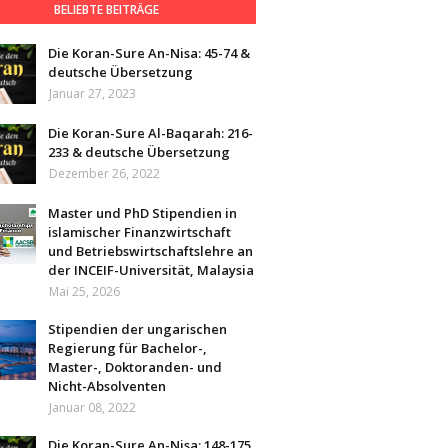
BELIEBTE BEITRÄGE
Die Koran-Sure An-Nisa: 45-74 &
deutsche Übersetzung
Januar 27, 2023
Die Koran-Sure Al-Baqarah: 216-
233 & deutsche Übersetzung
Dezember 26, 2022
Master und PhD Stipendien in
islamischer Finanzwirtschaft
und Betriebswirtschaftslehre an
der INCEIF-Universität, Malaysia
Mai 25, 2026
Stipendien der ungarischen
Regierung für Bachelor-,
Master-, Doktoranden- und
Nicht-Absolventen
Januar 08, 2022
Die Koran-Sure An-Nisa: 148-175