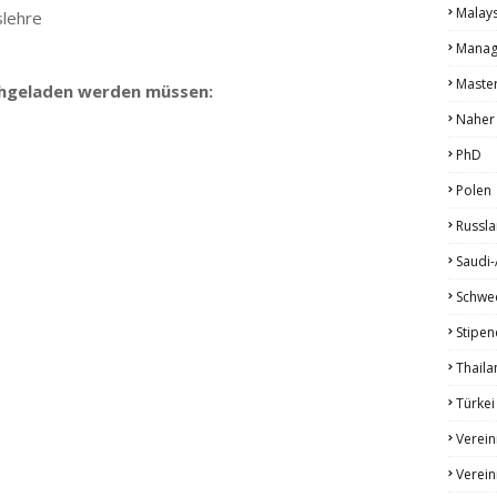
Malays
slehre
Manag
Maste
chgeladen werden müssen:
Naher
PhD
Polen
Russl
Saudi-
Schwe
Stipen
Thaila
Türkei
Verein
Verein