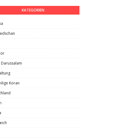
KATEGORIEN
ka
aidschan
lor
i Darussalam
altung
ilige Koran
chland
m
a
eich