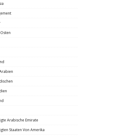
ia
ement
r
 Osten
and
Arabien
dischen
dien
nd
igte Arabische Emirate
igten Staaten Von Amerika