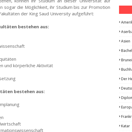
ehen, können ihr Studium an dieser Universität auf
n sogar die Möglichkeit, ihr Studium bis zur Promotion
Fakultäten der King Saud University aufgeführt:
Ameri
kultäten bestehen aus:
Aserb
Asien
kwissenschaft
Bache
quitäten
Brune
n und körperliche Aktivität
Buchh
rsetzung
Der He
Deuts
ltäten bestehen aus:
Diplo
aumplanung
Europ
Frankr
en
wirtschaft
Katar
ormationswissenschaft