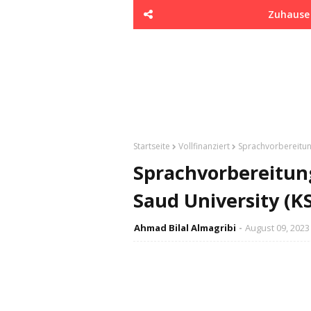
Zuhause
Startseite
Vollfinanziert
Sprachvorbereitung
Sprachvorbereitun
Saud University (K
Ahmad Bilal Almagribi
August 09, 2023