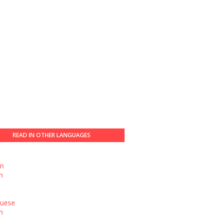
READ IN OTHER LANGUAGES
h
n
h
guese
n