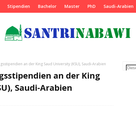
Stipendien
Bachelor
Master
PhD
Saudi-Arabien
sstipendien an der King Saud University (KSU), Saudi-Arabien
gsstipendien an der King
SU), Saudi-Arabien